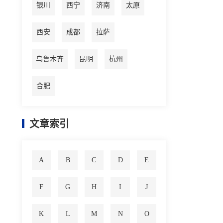
银川
西宁
济南
太原
西安
成都
拉萨
乌鲁木齐
昆明
杭州
合肥
文章索引
A
B
C
D
E
F
G
H
I
J
K
L
M
N
O