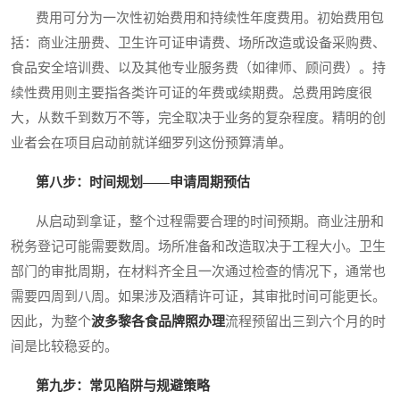
费用可分为一次性初始费用和持续性年度费用。初始费用包
括：商业注册费、卫生许可证申请费、场所改造或设备采购费、
食品安全培训费、以及其他专业服务费（如律师、顾问费）。持
续性费用则主要指各类许可证的年费或续期费。总费用跨度很
大，从数千到数万不等，完全取决于业务的复杂程度。精明的创
业者会在项目启动前就详细罗列这份预算清单。
第八步：时间规划——申请周期预估
从启动到拿证，整个过程需要合理的时间预期。商业注册和
税务登记可能需要数周。场所准备和改造取决于工程大小。卫生
部门的审批周期，在材料齐全且一次通过检查的情况下，通常也
需要四周到八周。如果涉及酒精许可证，其审批时间可能更长。
因此，为整个
波多黎各食品牌照办理
流程预留出三到六个月的时
间是比较稳妥的。
第九步：常见陷阱与规避策略