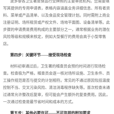
波多黎各卫生署是食品行业牌照的主要审批机构。您需要填
写其提供的专用申请表，表格内容涵盖业务详细信息、所有者资
料、菜单或产品清单、以及食品安全管理计划。同时需附上商业
注册证明、场所租赁或产权文件、场地平面图、设备清单等。此
步骤的申请费是费用构成的主要部分之一，通常根据业务的潜在
风险等级和规模来核定，例如大型餐厅的费用会高于小型零售
店。
第四步：关键环节——接受现场检查
材料初审通过后，卫生署的稽查员会预约时间进行现场检
查。检查极为严格，稽查员会逐一核对场所设施、卫生条件、员
工操作规范是否与提交的计划相符。常见的不通过原因包括温度
控制不当、交叉污染风险、清洁消毒程序缺失等。首次检查未通
过通常允许整改后复审，但可能会产生额外的复查费用。因此，
一次通过检查是最节省时间和成本的方式。
第五步：其他必要许可——不可忽视的附加要求