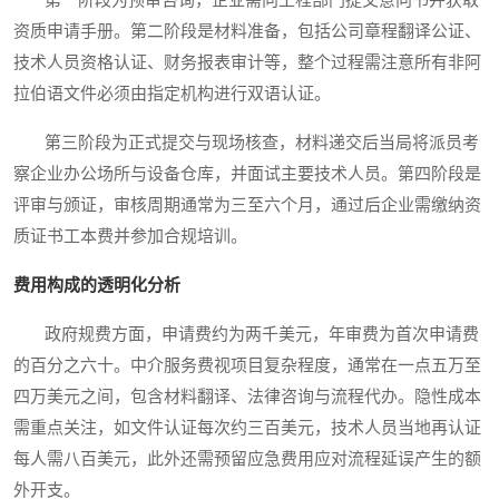
第一阶段为预审咨询，企业需向工程部门提交意向书并获取
资质申请手册。第二阶段是材料准备，包括公司章程翻译公证、
技术人员资格认证、财务报表审计等，整个过程需注意所有非阿
拉伯语文件必须由指定机构进行双语认证。
第三阶段为正式提交与现场核查，材料递交后当局将派员考
察企业办公场所与设备仓库，并面试主要技术人员。第四阶段是
评审与颁证，审核周期通常为三至六个月，通过后企业需缴纳资
质证书工本费并参加合规培训。
费用构成的透明化分析
政府规费方面，申请费约为两千美元，年审费为首次申请费
的百分之六十。中介服务费视项目复杂程度，通常在一点五万至
四万美元之间，包含材料翻译、法律咨询与流程代办。隐性成本
需重点关注，如文件认证每次约三百美元，技术人员当地再认证
每人需八百美元，此外还需预留应急费用应对流程延误产生的额
外开支。