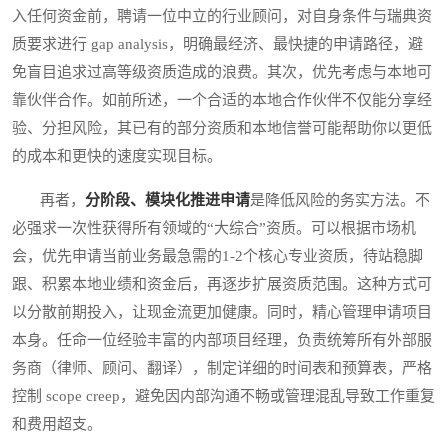
入任何资金前，聘请一位中立的行业顾问，对自身条件与瑞典资
质要求进行 gap analysis，明确最经济、最快捷的申请路径，避
免盲目追求过高等级资质造成的浪费。其次，优先考虑与本地可
靠伙伴合作。如前所述，一个合适的本地合作伙伴不仅能分享经
验、分担风险，其已有的部分资质和本地信誉可能帮助你以更低
的成本和更快的速度实现目标。
再者，
分阶段、模块化推进申请
是降低风险的务实方法。不
必强求一次性获得所有领域的“大综合”资质。可以根据市场机
会，优先申请当前业务最急需的1-2个核心专业资质，待站稳脚
跟、积累本地业绩和资金后，再逐步扩展资质范围。这种方式可
以分散前期投入，让现金流更加健康。同时，精心管理申请项目
本身。任命一位经验丰富的内部项目经理，负责统筹所有外部服
务商（律师、顾问、翻译），制定详细的时间表和预算表，严格
控制 scope creep，避免因内部沟通不畅或管理混乱导致工作重复
和费用超支。