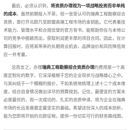
最后，必须认识到，
将资质办理视为一项战略投资而非单纯
的成本
。虽然前期投入不菲，但一张受认可的瑞典工程勘察综合
资质，是打开北欧乃至欧盟高端工程市场的金钥匙。它代表着技
术能力、管理水平和合规信誉的官方背书，能帮助你在与本地公
司的竞争中脱颖而出，获取利润更丰厚的项目合同。因此，在计
算回报时，应将其带来的长期商业机会、品牌溢价和风险降低效
应一并考量。
总而言之，办理
瑞典工程勘察综合资质办理
的费用是一个高
度定制化的数字，它深深植根于您的企业现状与战略雄心之中。
与其纠结于一个模糊的报价，不如系统地梳理上述十二个成本维
度，结合自身情况做出详尽的预算规划。记住，最便宜的方案未
必是最优的，而一次成功的、扎实的资质申请，将为企业在瑞典
市场的长远发展奠定最坚实的基础。希望这份深入的成本剖析，
能为您即将开始的北欧征程，提供一份切实可行的财务路线图。