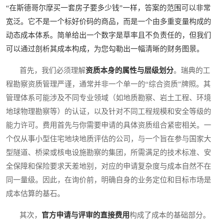
“在斯德哥尔摩买一套房子要多少钱”一样，答案的范围可以非常
宽泛。它不是一个标好价码的商品，而是一个由多重变量构成的
动态成本体系。简单给出一个数字是草率且不负责任的，但我们
可以通过剖析其成本构成，为您勾勒出一幅清晰的财务图景。
首先，我们必须理解
资质本身的属性与层级划分
。瑞典的工
程勘察资质管理严谨，通常并非一个单一的“综合资质”牌照。其
管理体系可能涉及不同专业领域（如地质勘察、岩土工程、环境
地球物理勘察等）的认证，以及针对不同工程规模和安全等级的
能力许可。费用首先与你需要申请的具体资质组合紧密相关。一
个仅从事小型住宅地块地质评估的公司，与一个旨在参与国家大
型隧道、桥梁或核电设施勘察的集团，所需满足的技术标准、安
全保障和保险要求天差地别，对应的申请复杂度与成本自然不在
同一量级。因此，在询价前，明确自身的业务定位和目标市场是
成本估算的基石。
其次，
官方申请与评审的直接费用
构成了成本的基础部分。