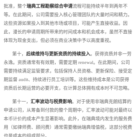
批准，整个
瑞典工程勘察综合申请
流程可能持续半年到两年不
等。在此期间，公司需要投入核心管理团队的大量时间和精力。
这些资源如果投入到其他市场或项目，可能产生直接收益。因
此，漫长的申请周期所带来的时间成本和机会成本，虽然不直接
体现为现金支出，但必须在商业决策中予以高度重视。
第十，
后续维持与更新资质的持续投入
。获得资质并非一劳
永逸。资质通常有有效期，需要定期 renewal。在此期间，公司
需要持续满足监管要求，包括保持人员资格、更新保险、接受定
期监督 audit、持续进行员工培训等。这些维持成本是公司获得
资质后长期运营的必要开支，在计算总体拥有成本时不可忽略。
第十一，
汇率波动与税费影响
。对于使用非瑞典克朗结算的
申请公司，从筹备到付款的整个周期中，汇率波动可能对最终以
本币计价的成本产生显著影响。此外，在瑞典境内发生的服务费
用（如律师费、顾问费）通常需要缴纳瑞典增值税，这部分税费
也是成本的组成部分。