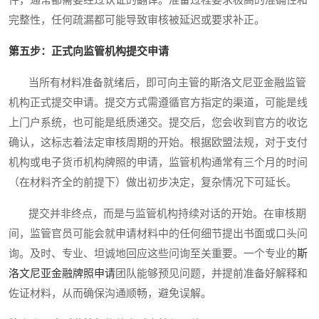
件，通常都需要经过认证的翻译。准备过程要求极高的准确性和
完整性，任何疏漏都可能导致审核被延迟或要求补正。
第五步：正式向监管机构提交申请
当所有材料准备就绪后，即可向主管的斯洛文尼亚金融监管
机构正式提交申请。提交方式需遵循官方指定的渠道，可能是线
上门户系统，也可能是纸质递交。提交后，您会收到官方的收讫
确认，这标志着法定审核周期的开始。根据欧盟法规，对于支付
机构或电子货币机构牌照的申请，监管机构通常有三个月的时间
（在材料齐全的前提下）做出初步决定，复杂情况下可延长。
提交并非终点，而是与监管机构持续对话的开始。在审核期
间，监管官员可能会就申请材料中的任何细节提出书面或口头问
询。及时、专业、坦诚地回应这些问询至关重要。一个专业的
斯
洛文尼亚金融牌照申请
团队能够预见问题，并提前准备好解释和
佐证材料，从而确保沟通顺畅，避免误解。