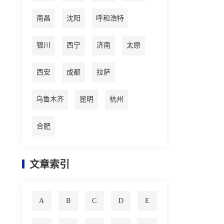
南昌
沈阳
呼和浩特
银川
西宁
济南
太原
西安
成都
拉萨
乌鲁木齐
昆明
杭州
合肥
文章索引
A
B
C
D
E