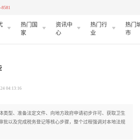
-8581
代
热门国
资讯中
热门行
热门
家
心
业
市
些
 04:13:16
体类型、准备法定文件、向地方政府申请初步许可、获取卫生
审批以及完成税务登记等核心步骤，整个过程强调对本地法规