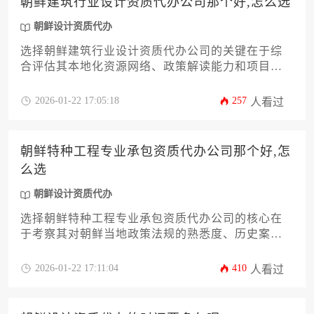
朝鲜建筑行业设计资质代办公司那个好,怎么选
朝鲜设计资质代办
选择朝鲜建筑行业设计资质代办公司的关键在于综
合评估其本地化资源网络、政策解读能力和项目成
功率，建议通过实地考察过往案例、核查朝鲜建设
委员会备案资质、比对服务团队专业度等维度进行
2026-01-22 17:05:18
257
人看过
筛选，优先考虑具备中朝双语服务能力且熟悉朝鲜
特殊审批流程的机构。
朝鲜特种工程专业承包资质代办公司那个好,怎
么选
朝鲜设计资质代办
选择朝鲜特种工程专业承包资质代办公司的核心在
于考察其对朝鲜当地政策法规的熟悉度、历史案例
真实性以及资源整合能力，需通过实地考察、多方
比对、合同细节审核等系统性评估方式筛选具备实
2026-01-22 17:11:04
410
人看过
战经验的专业机构。