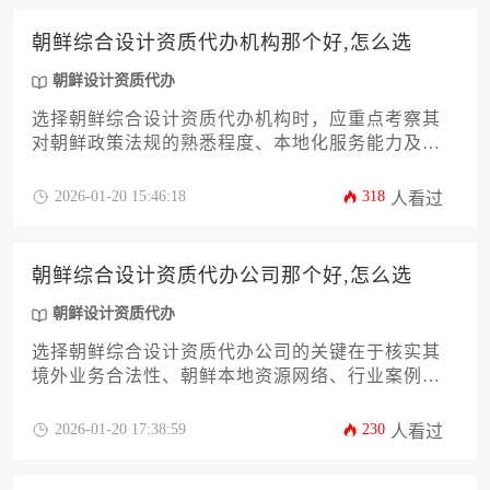
获取施工准入资格。
朝鲜综合设计资质代办机构那个好,怎么选
朝鲜设计资质代办
选择朝鲜综合设计资质代办机构时，应重点考察其
对朝鲜政策法规的熟悉程度、本地化服务能力及成
功案例。建议通过比对机构专业背景、服务透明
度、资源整合能力等核心维度，结合企业自身需求
2026-01-20 15:46:18
318
人看过
进行综合评估。正规代办机构能显著提升资质申报
效率，降低合规风险。
朝鲜综合设计资质代办公司那个好,怎么选
朝鲜设计资质代办
选择朝鲜综合设计资质代办公司的关键在于核实其
境外业务合法性、朝鲜本地资源网络、行业案例真
实性以及风险防控体系，建议通过多方渠道比对机
构背景与服务水平后再做决策。
2026-01-20 17:38:59
230
人看过