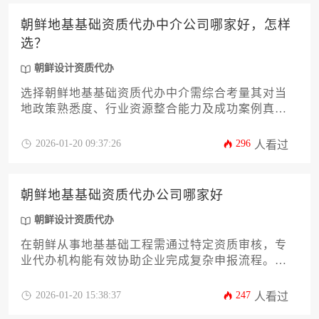
朝鲜地基基础资质代办中介公司哪家好，怎样
选？
朝鲜设计资质代办
选择朝鲜地基基础资质代办中介需综合考量其对当
地政策熟悉度、行业资源整合能力及成功案例真实
性，建议通过实地考察、多方比对、合同细节审核
等方式筛选靠谱服务机构，避免跨国合作风险。
2026-01-20 09:37:26
296
人看过
朝鲜地基基础资质代办公司哪家好
朝鲜设计资质代办
在朝鲜从事地基基础工程需通过特定资质审核，专
业代办机构能有效协助企业完成复杂申报流程。本
文系统分析朝鲜市场现状，从合规性、服务能力、
本地资源等维度评估优质代办公司的核心特征，并
2026-01-20 15:38:37
247
人看过
提供具体筛选方法与风险防范策略，助力企业高效