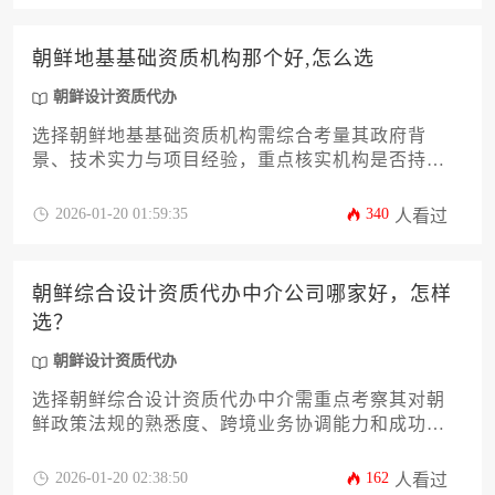
朝鲜地基基础资质机构那个好,怎么选
朝鲜设计资质代办
选择朝鲜地基基础资质机构需综合考量其政府背
景、技术实力与项目经验，重点核实机构是否持有
朝鲜建设省颁发的特种施工许可证，并通过历史工
程案例评估其岩土勘察、桩基施工等核心技术的实
2026-01-20 01:59:35
340
人看过
操能力。建议优先选择与朝鲜国有建设集团保持长
期合作关系的机构，并注意通过朝鲜设计资质代办
服务完善合规流程。
朝鲜综合设计资质代办中介公司哪家好，怎样
选？
朝鲜设计资质代办
选择朝鲜综合设计资质代办中介需重点考察其对朝
鲜政策法规的熟悉度、跨境业务协调能力和成功案
例真实性，建议通过多维度比对机构专业背景、服
务透明度和风险控制方案来做出决策。
2026-01-20 02:38:50
162
人看过