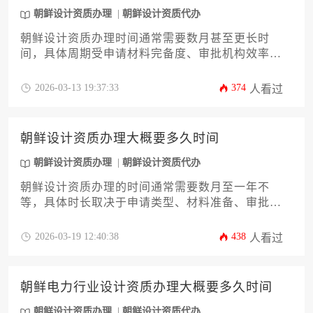
朝鲜设计资质办理
朝鲜设计资质代办
朝鲜设计资质办理时间通常需要数月甚至更长时
间，具体周期受申请材料完备度、审批机构效率、
项目复杂程度及政策变动等多重因素影响。办理过
程涉及前期咨询、材料准备、提交申请、官方审核
2026-03-13 19:37:33
374
人看过
及最终批复等多个环节，任何步骤的延迟都可能延
长整体时间。建议通过专业机构提前了解最新要求
并系统准备，以优化办理流程。
朝鲜设计资质办理大概要多久时间
朝鲜设计资质办理
朝鲜设计资质代办
朝鲜设计资质办理的时间通常需要数月至一年不
等，具体时长取决于申请类型、材料准备、审批流
程及政策变动等因素，涉及多个环节的协同推进。
2026-03-19 12:40:38
438
人看过
朝鲜电力行业设计资质办理大概要多久时间
朝鲜设计资质办理
朝鲜设计资质代办