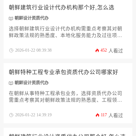
朝鲜建筑行业设计代办机构那个好,怎么选
朝鲜设计资质代办
选择朝鲜建筑行业设计代办机构需重点考察其对朝
鲜政策法规的熟悉度、本地化服务能力及过往项目
经验，建议通过资质核验、案例审查和多方比价等
系统性评估方式锁定可靠合作伙伴。
2026-01-22 08:39:38
452
人看过
朝鲜特种工程专业承包资质代办公司哪家好
朝鲜设计资质代办
在朝鲜从事特种工程承包业务，选择资质代办公司
需重点考察其对朝鲜政策法规的熟悉度、工程领域
专业匹配度及当地政商资源整合能力。专业服务机
构应具备朝鲜市场准入实操经验、特种工程资质申
2026-01-22 14:39:19
117
人看过
报通道及风险管控体系，而非简单的中介代办。本
文将系统解析资质评估维度、代办机构筛选方法论
及跨境工程合规要点。