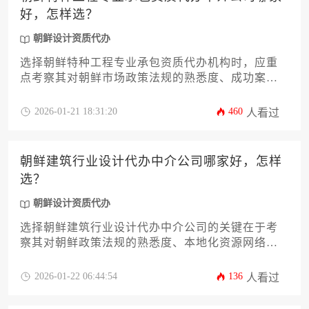
好，怎样选？
朝鲜设计资质代办
选择朝鲜特种工程专业承包资质代办机构时，应重
点考察其对朝鲜市场政策法规的熟悉度、成功案例
真实性及本地化服务能力。建议通过比对中介机构
的行业积淀、朝鲜设计资质代办业务专业性以及风
2026-01-21 18:31:20
460
人看过
险管控方案进行综合评估，优先选择具备跨境工程
资质办理经验且拥有朝鲜本土合作网络的可靠合作
伙伴。
朝鲜建筑行业设计代办中介公司哪家好，怎样
选？
朝鲜设计资质代办
选择朝鲜建筑行业设计代办中介公司的关键在于考
察其对朝鲜政策法规的熟悉度、本地化资源网络及
成功案例，建议通过资质核验、实地考察和多方比
价来筛选可靠合作伙伴。
2026-01-22 06:44:54
136
人看过