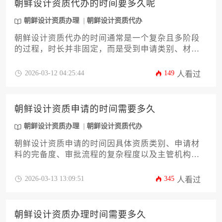
朝鲜设计资质代办的时间要多久呢
朝鲜设计资质办理
朝鲜设计资质代办
朝鲜设计资质代办的时间通常是一个复杂且多阶段
的过程，时长并非固定，而是受到申请类别、材料
完备度、代理机构效率以及朝鲜相关审批部门的实
际工作节奏等多重因素的综合影响。对于希望进入
2026-03-12 04:25:44
149
人看过
朝鲜市场或开展相关合作的设计机构与个人而言，
理解这个时间框架及其背后的逻辑至关重要。
朝鲜设计资质申请的时间需要多久
朝鲜设计资质办理
朝鲜设计资质代办
朝鲜设计资质申请的时间因具体资质类别、申请材
料的完备度、审批流程的复杂程度以及主管机构的
审核效率而异，通常从启动准备到最终获批，整个
周期可能需要数月乃至更长的时间。申请者需全面
2026-03-13 13:09:51
345
人看过
了解朝鲜的相关法律法规，并做好详尽的材料准备
与合规性审查。
朝鲜设计资质办理时间需要多久