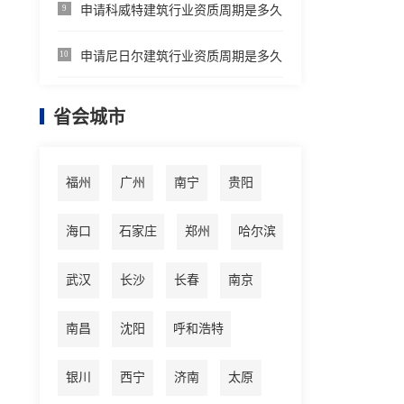
申请科威特建筑行业资质周期是多久
9
申请尼日尔建筑行业资质周期是多久
10
省会城市
福州
广州
南宁
贵阳
海口
石家庄
郑州
哈尔滨
武汉
长沙
长春
南京
南昌
沈阳
呼和浩特
银川
西宁
济南
太原