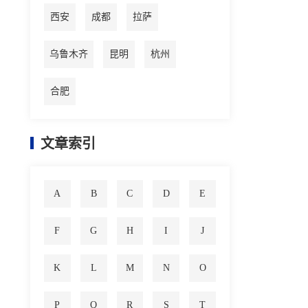
西安
成都
拉萨
乌鲁木齐
昆明
杭州
合肥
文章索引
A
B
C
D
E
F
G
H
I
J
K
L
M
N
O
P
Q
R
S
T