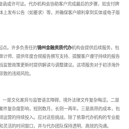
函或许可证。代办机构会协助客户完成最后的步骤，如支付牌
体上发布公告（如要求）等，并确保客户顺利拿到实体或电子版
起点。许多负责任的
锦州金融资质代办
机构会提供后续服务，包
审计师、提供年度合规报告撰写支持、提醒客户遵守持续的报告
当监管政策更新时提供解读与调整建议。这项服务对于初涉海外
导致的违规风险。
一是文化差异与监管语言障碍，境外法律文件复杂晦涩。二是
案件复杂度影响，短则数月，长则一两年。三是高昂的成本，包
规运营的持续投入。应对这些挑战，除了依靠代办机构的专业能
和灵活的时间窗口，并与代办团队保持透明、高效的沟通。