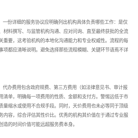
一份详细的服务协议应明确列出机构具体负责哪些工作：是仅
、材料撰写、与监管机构沟通、应对问询、直至最终获批的全流
关重要，这考验机构的本地化沟通能力和专业权威性。流程的每
事项都应清晰说明。避免选择那些流程模糊、关键环节语焉不详
代办费用包含政府规费、第三方费用（如法律意见书、审计报
用清单，明确每一项费用的性质、金额和支付方。警惕远低于市
质量缩水或使用不合规手段。同时，天价费用也未必等同于顶级
务内容，综合评估其性价比。优秀的机构其价值在于通过专业服
创造的时间价值可能远超服务费本身。