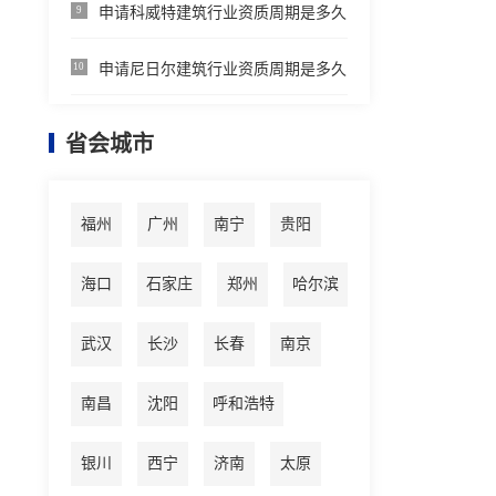
申请科威特建筑行业资质周期是多久
9
申请尼日尔建筑行业资质周期是多久
10
省会城市
福州
广州
南宁
贵阳
海口
石家庄
郑州
哈尔滨
武汉
长沙
长春
南京
南昌
沈阳
呼和浩特
银川
西宁
济南
太原