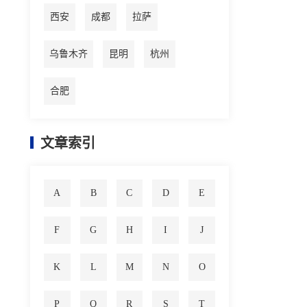
西安
成都
拉萨
乌鲁木齐
昆明
杭州
合肥
文章索引
A
B
C
D
E
F
G
H
I
J
K
L
M
N
O
P
Q
R
S
T