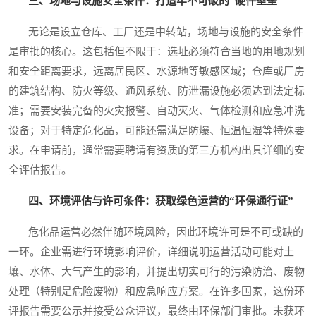
三、场地与设施安全条件：打造牢不可破的“硬件壁垒”
无论是设立仓库、工厂还是中转站，场地与设施的安全条件
是审批的核心。这包括但不限于：选址必须符合当地的用地规划
和安全距离要求，远离居民区、水源地等敏感区域；仓库或厂房
的建筑结构、防火等级、通风系统、防泄漏设施必须达到法定标
准；需要安装完备的火灾报警、自动灭火、气体检测和应急冲洗
设备；对于特定危化品，可能还需满足防爆、恒温恒湿等特殊要
求。在申请前，通常需要聘请有资质的第三方机构出具详细的安
全评估报告。
四、环境评估与许可条件：获取绿色运营的“环保通行证”
危化品运营必然伴随环境风险，因此环境许可是不可或缺的
一环。企业需进行环境影响评价，详细说明运营活动可能对土
壤、水体、大气产生的影响，并提出切实可行的污染防治、废物
处理（特别是危险废物）和应急响应方案。在许多国家，这份环
评报告需要公示并接受公众评议，最终由环保部门审批。未获环