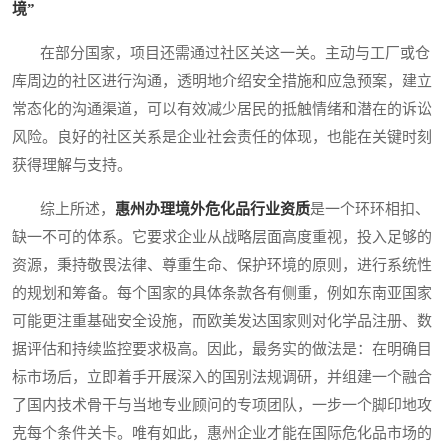
境”
在部分国家，项目还需通过社区关这一关。主动与工厂或仓
库周边的社区进行沟通，透明地介绍安全措施和应急预案，建立
常态化的沟通渠道，可以有效减少居民的抵触情绪和潜在的诉讼
风险。良好的社区关系是企业社会责任的体现，也能在关键时刻
获得理解与支持。
综上所述，
惠州办理境外危化品行业资质
是一个环环相扣、
缺一不可的体系。它要求企业从战略层面高度重视，投入足够的
资源，秉持敬畏法律、尊重生命、保护环境的原则，进行系统性
的规划和筹备。每个国家的具体条款各有侧重，例如东南亚国家
可能更注重基础安全设施，而欧美发达国家则对化学品注册、数
据评估和持续监控要求极高。因此，最务实的做法是：在明确目
标市场后，立即着手开展深入的国别法规调研，并组建一个融合
了国内技术骨干与当地专业顾问的专项团队，一步一个脚印地攻
克每个条件关卡。唯有如此，惠州企业才能在国际危化品市场的