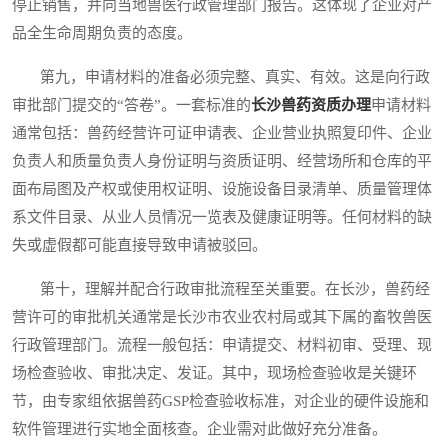
停止销售，并向当地兽医行政管理部门报告。这体现了企业对产
品全生命周期负责的态度。
第九，申请材料的准备必须完整、真实、有效。这是向行政
审批部门提交的“答卷”。一套标准的
长沙兽药资质办理
申请材料
通常包括：兽药经营许可证申请表、企业营业执照复印件、企业
负责人和质量负责人身份证明与资质证明、经营场所和仓库的平
面布局图及产权或使用权证明、设施设备目录清单、质量管理体
系文件目录、从业人员情况一览表及健康证明等。任何材料的缺
失或虚假都可能直接导致申请被驳回。
第十，理解并配合行政审批流程至关重要。在长沙，兽药经
营许可的审批机关通常是长沙市农业农村局或其下属的畜牧兽医
行政管理部门。流程一般包括：申请提交、材料初审、受理、现
场检查验收、审批决定、发证。其中，现场检查验收是关键环
节，由专家组依据兽药GSP检查验收标准，对企业的硬件设施和
软件管理进行实地全面核查。企业需对此做好充分准备。