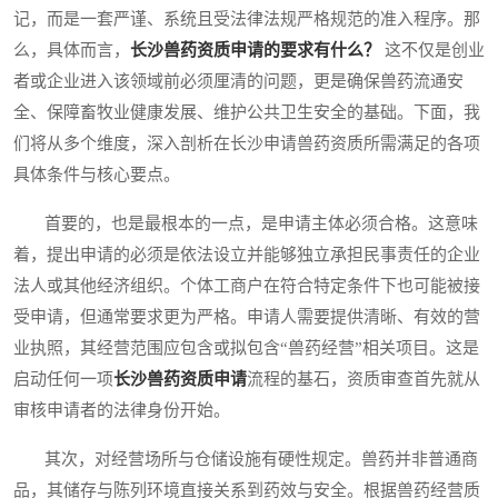
记，而是一套严谨、系统且受法律法规严格规范的准入程序。那
么，具体而言，
长沙兽药资质申请的要求有什么？
这不仅是创业
者或企业进入该领域前必须厘清的问题，更是确保兽药流通安
全、保障畜牧业健康发展、维护公共卫生安全的基础。下面，我
们将从多个维度，深入剖析在长沙申请兽药资质所需满足的各项
具体条件与核心要点。
首要的，也是最根本的一点，是申请主体必须合格。这意味
着，提出申请的必须是依法设立并能够独立承担民事责任的企业
法人或其他经济组织。个体工商户在符合特定条件下也可能被接
受申请，但通常要求更为严格。申请人需要提供清晰、有效的营
业执照，其经营范围应包含或拟包含“兽药经营”相关项目。这是
启动任何一项
长沙兽药资质申请
流程的基石，资质审查首先就从
审核申请者的法律身份开始。
其次，对经营场所与仓储设施有硬性规定。兽药并非普通商
品，其储存与陈列环境直接关系到药效与安全。根据兽药经营质