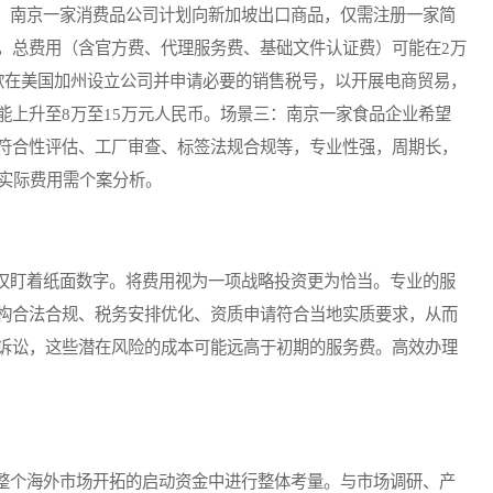
南京一家消费品公司计划向新加坡出口商品，仅需注册一家简
，总费用（含官方费、代理服务费、基础文件认证费）可能在2万
欲在美国加州设立公司并申请必要的销售税号，以开展电商贸易，
能上升至8万至15万元人民币。场景三：南京一家食品企业希望
符合性评估、工厂审查、标签法规合规等，专业性强，周期长，
，实际费用需个案分析。
仅盯着纸面数字。将费用视为一项战略投资更为恰当。专业的服
构合法合规、税务安排优化、资质申请符合当地实质要求，从而
诉讼，这些潜在风险的成本可能远高于初期的服务费。高效办理
个海外市场开拓的启动资金中进行整体考量。与市场调研、产