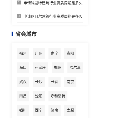
申请科威特建筑行业资质周期是多久
9
申请尼日尔建筑行业资质周期是多久
10
省会城市
福州
广州
南宁
贵阳
海口
石家庄
郑州
哈尔滨
武汉
长沙
长春
南京
南昌
沈阳
呼和浩特
银川
西宁
济南
太原