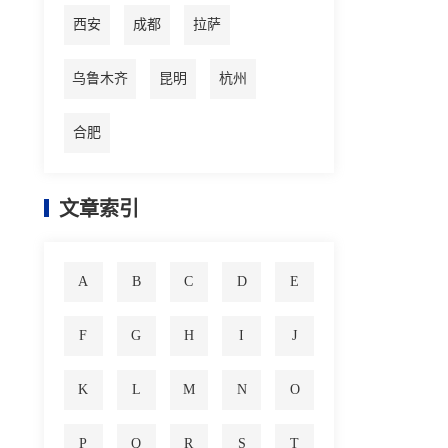
西安
成都
拉萨
乌鲁木齐
昆明
杭州
合肥
文章索引
A
B
C
D
E
F
G
H
I
J
K
L
M
N
O
P
Q
R
S
T