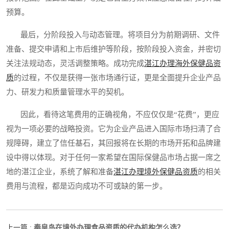
预算。
最后，分阶段投入与动态管理。将项目分为前期调研、文件
准备、提交申请和上市后维护等阶段，按阶段投入资金，并密切
关注法规动态，灵活调整策略。成功完成
湛江办理海外保健品资
质
的过程，不仅是获得一张市场通行证，更是全面提升企业产品
力、研发力和质量管理水平的契机。
因此，看待这笔费用的正确视角，不应仅仅是“花费”，更应
视为一项必要的战略投资。它为企业产品进入国际市场扫清了合
规障碍，建立了信任基石，其回报将在长期的市场开拓和品牌建
设中得以体现。对于任何一家希望在国际保健品市场占据一席之
地的湛江企业，系统了解和准备
湛江办理境外保健品资质
的相关
费用与流程，都是迈向成功不可或缺的第一步。
秦皇岛在境外办理食品资质的代办机构怎么选？
上一篇 :