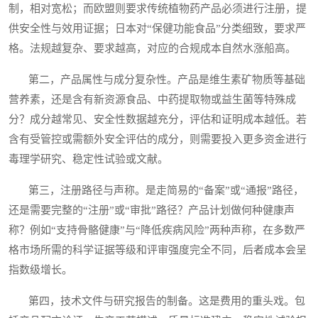
制，相对宽松；而欧盟则要求传统植物药产品必须进行注册，提
供安全性与效用证据；日本对“保健功能食品”分类细致，要求严
格。法规越复杂、要求越高，对应的合规成本自然水涨船高。
第二，产品属性与成分复杂性。产品是维生素矿物质等基础
营养素，还是含有新资源食品、中药提取物或益生菌等特殊成
分？成分越常见、安全性数据越充分，评估和证明成本越低。若
含有受管控或需额外安全评估的成分，则需要投入更多资金进行
毒理学研究、稳定性试验或文献。
第三，注册路径与声称。是走简易的“备案”或“通报”路径，
还是需要完整的“注册”或“审批”路径？产品计划做何种健康声
称？例如“支持骨骼健康”与“降低疾病风险”两种声称，在多数严
格市场所需的科学证据等级和评审强度完全不同，后者成本会呈
指数级增长。
第四，技术文件与研究报告的制备。这是费用的重头戏。包