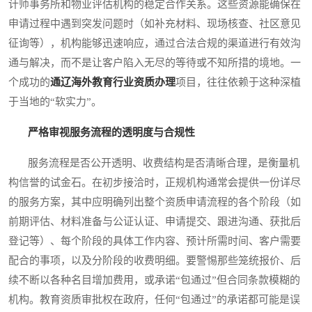
计师事务所和物业评估机构的稳定合作关系。这些资源能确保在
申请过程中遇到突发问题时（如补充材料、现场核查、社区意见
征询等），机构能够迅速响应，通过合法合规的渠道进行有效沟
通与解决，而不是让客户陷入无尽的等待或不知所措的境地。一
个成功的
通辽海外教育行业资质办理
项目，往往依赖于这种深植
于当地的“软实力”。
严格审视服务流程的透明度与合规性
服务流程是否公开透明、收费结构是否清晰合理，是衡量机
构信誉的试金石。在初步接洽时，正规机构通常会提供一份详尽
的服务方案，其中应明确列出整个资质申请流程的各个阶段（如
前期评估、材料准备与公证认证、申请提交、跟进沟通、获批后
登记等）、每个阶段的具体工作内容、预计所需时间、客户需要
配合的事项，以及分阶段的收费明细。要警惕那些笼统报价、后
续不断以各种名目增加费用，或承诺“包通过”但合同条款模糊的
机构。教育资质审批权在政府，任何“包通过”的承诺都可能是误