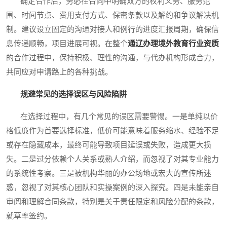
确定合作后，务必在合同中明确双方的权利义务、服务范
围、时间节点、费用支付方式、保密条款以及解约和争议解决机
制。建议设立固定的沟通对接人和例行的进度汇报周期，确保信
息传递顺畅，项目进展可视。在整个
通辽办理境外教育行业资质
的合作过程中，保持积极、理性的沟通，与代办机构形成合力，
共同应对申请路上的各种挑战。
规避常见的选择误区与风险陷阱
在选择过程中，有几个常见的误区需要警惕。一是单纯以价
格低廉作为首要选择标准，低价可能意味着服务缩水、经验不足
或存在隐藏成本，最终可能导致项目延误或失败，造成更大损
失。二是过分依赖个人关系或熟人介绍，而忽视了对其专业能力
的系统性考察。三是被机构华丽的办公场地或宏大的宣传所迷
惑，忽视了对其核心团队和实操案例的深入探究。四是未能亲自
审阅和理解合同条款，特别是关于责任限定和风险分配的条款，
就草率签约。