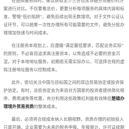
在选择服务商时，建议获取至少三份包含详细分项报价的方
案进行对比。不仅要看总价，更要分析每项服务的具体内容和标
准，警惕“低价陷阱”，避免后续出现无数增项。对于文件公证认
证环节，可以统筹一次性办理所有可能需要的文件，避免分批办
理增加快递与时间成本。
在注册资本规划上，应遵循“满足最低要求，匹配业务实际”
的原则，不必盲目追求高注册资本，以免造成不必要的资金沉
淀。对于本地地址服务，初期若无需实际办公，可选择合规的虚
拟注册地址服务以控制成本。
此外，密切关注中国与目标国之间的双边贸易协定或投资保
护协定。有时，这些协定会为来自对方国家的投资者提供简化程
序、费用减免等优惠，充分利用这些政策红利能有效降低
楚雄办
理境外贸易资质
的整体成本。
最后，必须将合规成本纳入长期视野。资质办理的初始投入
只是开端，企业需要为未来的税务申报、年报审计、许可证续期