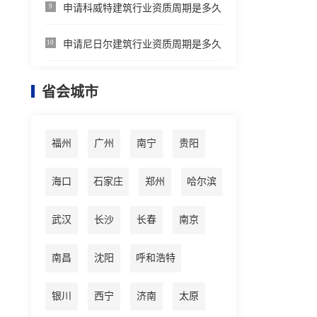
申请科威特建筑行业资质周期是多久
9
申请尼日尔建筑行业资质周期是多久
10
省会城市
福州
广州
南宁
贵阳
海口
石家庄
郑州
哈尔滨
武汉
长沙
长春
南京
南昌
沈阳
呼和浩特
银川
西宁
济南
太原