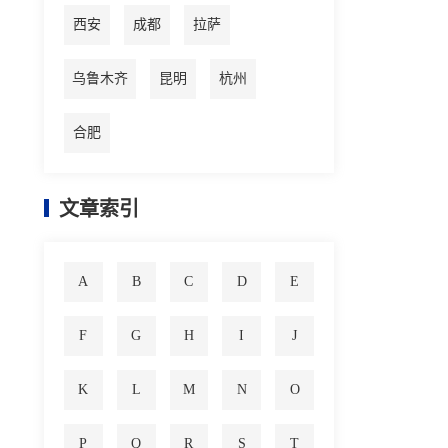
西安
成都
拉萨
乌鲁木齐
昆明
杭州
合肥
文章索引
A
B
C
D
E
F
G
H
I
J
K
L
M
N
O
P
Q
R
S
T