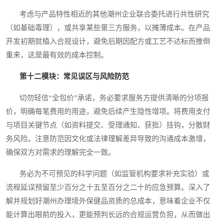
考虑与产品特性相近的其他潮州企业联合委托进行共性研究
（如基础毒理），或共享某些第三方服务，以摊薄成本。在产品
开发初期就植入合规设计，避免后期因配方或工艺不达标而推倒
重来，这是最有效的成本控制。
第十二模块：常见误区与风险防范
切勿轻信“全包价”承诺，务必要求服务方提供清晰的分项报
价，明确每笔费用的用途，避免后续产生隐性增项。将费用支付
与项目关键节点（如资料提交、受理通知、获批）挂钩，分散财
务风险。注意防范因文化或法律理解差异导致的沟通成本激增，
确保双方对需求的理解完全一致。
务必为不可预见的科学问题（如监管机构要求补充实验）或
流程延误预留至少百分之十五至百分之二十的应急预算。深入了
解并规划好潮州办理境外保健品资质的总成本，意味着企业不仅
能计算出眼前的投入，更能预判长远的合规运营负担，从而做出