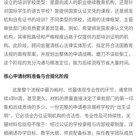
设立的培训学校类型：是面向成人的职业继续教育机构，还是针
对国际学生的语言学校？是提供国家认证文凭的课程，还是颁发
机构自有证书的培训？不同类型的学校，适用的法律框架、主管
审批部门和资质要求差异显著。例如，希望颁发国家承认文凭的
机构，其审批路径和严格程度远高于仅提供内部培训证明的机
构。此阶段，顾问会厘清核心法律实体形式、拟定符合法国教育
法规的章程草案，并规划出整体的申请战略。磨刀不误砍柴工，
这个阶段的充分沟通与精准定位，能为后续流程节省大量时间。
核心申请材料准备与合规化阶段
这是整个流程中最为耗时、也最体现专业性的环节，通常持
续4到8周，甚至更久。材料的质量直接决定了审批部门的第一印
象和后续质询的多少。一份完整的申请卷宗堪称学校的“出生证
明”，它必须全方位证明机构的合法性、专业性及可持续性。关
键材料包括但不限于：经过公证的学校章程与内部规章制度，详
细阐述办学目标、教学大纲、师资配备标准；拟任教学团队成员