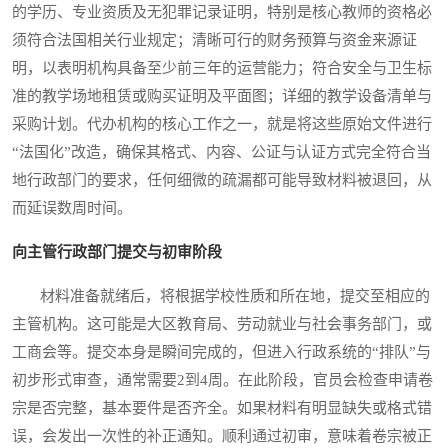
的学历、专业资质及无犯罪记录证明，特别是核心教师的资格必
须符合法国相关行业规定；清晰可行的财务预算与资金来源证
明，以表明机构具备至少前三年的运营能力；符合安全与卫生标
准的教学场地租赁或购买证明及平面图；详细的教学设备清单与
采购计划。代办机构的核心工作之一，就是将这些原始文件进行
“法国化”改造，确保其格式、内容、公证与认证方式完全符合当
地行政部门的要求，任何细微的疏漏都可能导致材料被退回，从
而延误数周时间。
向主管行政部门提交与初审阶段
材料准备就绪后，将根据学校性质和所在地，提交至相应的
主管机构。这可能是大区教育局、劳动就业与社会事务部门，或
工商会等。提交本身是瞬间完成的，但进入行政系统的“排队”与
初步形式审查，通常需要2到4周。在此阶段，官员会检查申请卷
宗是否完整，基本要件是否齐全。如果材料有明显缺失或格式错
误，会发出一次性的补正通知。顺利通过初审，意味着卷宗被正