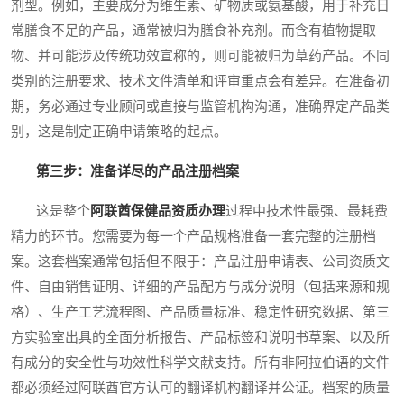
剂型。例如，主要成分为维生素、矿物质或氨基酸，用于补充日
常膳食不足的产品，通常被归为膳食补充剂。而含有植物提取
物、并可能涉及传统功效宣称的，则可能被归为草药产品。不同
类别的注册要求、技术文件清单和评审重点会有差异。在准备初
期，务必通过专业顾问或直接与监管机构沟通，准确界定产品类
别，这是制定正确申请策略的起点。
第三步：准备详尽的产品注册档案
这是整个
阿联酋保健品资质办理
过程中技术性最强、最耗费
精力的环节。您需要为每一个产品规格准备一套完整的注册档
案。这套档案通常包括但不限于：产品注册申请表、公司资质文
件、自由销售证明、详细的产品配方与成分说明（包括来源和规
格）、生产工艺流程图、产品质量标准、稳定性研究数据、第三
方实验室出具的全面分析报告、产品标签和说明书草案、以及所
有成分的安全性与功效性科学文献支持。所有非阿拉伯语的文件
都必须经过阿联酋官方认可的翻译机构翻译并公证。档案的质量