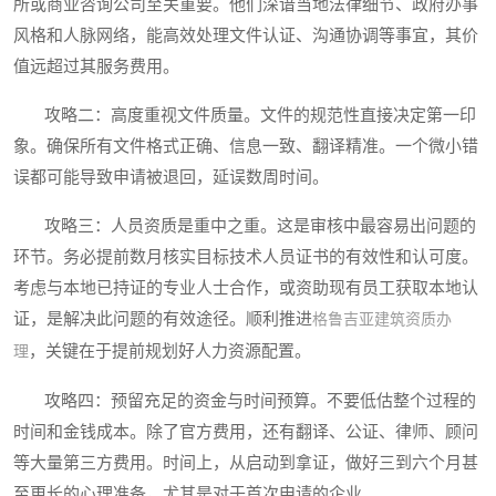
所或商业咨询公司至关重要。他们深谙当地法律细节、政府办事
风格和人脉网络，能高效处理文件认证、沟通协调等事宜，其价
值远超过其服务费用。
攻略二：高度重视文件质量。文件的规范性直接决定第一印
象。确保所有文件格式正确、信息一致、翻译精准。一个微小错
误都可能导致申请被退回，延误数周时间。
攻略三：人员资质是重中之重。这是审核中最容易出问题的
环节。务必提前数月核实目标技术人员证书的有效性和认可度。
考虑与本地已持证的专业人士合作，或资助现有员工获取本地认
证，是解决此问题的有效途径。顺利推进
格鲁吉亚建筑资质办
，关键在于提前规划好人力资源配置。
理
攻略四：预留充足的资金与时间预算。不要低估整个过程的
时间和金钱成本。除了官方费用，还有翻译、公证、律师、顾问
等大量第三方费用。时间上，从启动到拿证，做好三到六个月甚
至更长的心理准备，尤其是对于首次申请的企业。