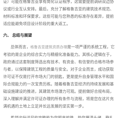
证）可能在格鲁吉亚享有简化认证程序，这需要提前调研双边协
议或行业互认安排。最后，充分了解格鲁吉亚的建筑技术规范、
材料标准和环保要求，这些可能与您熟悉的标准存在差异，提前
适应能避免项目设计阶段的重大返工。
六、 总结与展望
总体而言，
是一项严谨的系统工程，它
格鲁吉亚建筑资质办理
考验的是企业的综合实力与精细化准备能力。其核心逻辑在于，
政府通过这套制度筛选出有技术、有资金、有信誉的合格市场参
与者，以保障建筑工程的质量与安全。对于企业而言，成功获取
许可证不仅是打开市场大门的钥匙，更是提升自身管理水平和国
际合规能力的一次宝贵历练。随着格鲁吉亚经济的持续发展和基
础设施建设的推进，其建筑市场潜力可观。提前做好合规布局，
深入理解并满足许可证办理的所有条件与流程，将是您在这片充
满机遇的土地上立足并长远发展的坚实第一步。
希望这份详尽的攻略能为您照亮前路，助您厘清头绪，稳扎