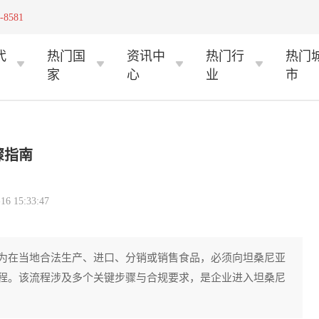
-8581
代
热门国
资讯中
热门行
热门
家
心
业
市
骤指南
 15:33:47
为在当地合法生产、进口、分销或销售食品，必须向坦桑尼亚
程。该流程涉及多个关键步骤与合规要求，是企业进入坦桑尼