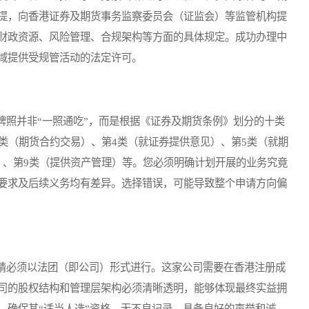
提，向香港证券及期货事务监察委员会（证监会）等监管机构提
财政资源、风险管理、合规架构等方面的具体规定。成功办理中
域提供受规管活动的法定许可。
照并非“一照通吃”，而是根据《证券及期货条例》划分的十类
类（期货合约交易）、第4类（就证券提供意见）、第5类（就期
）、第9类（提供资产管理）等。您必须明确计划开展的业务究竟
要求及后续义务均有差异。选择错误，可能导致整个申请方向偏
必须以法团（即公司）形式进行。这家公司需要在香港注册成
司的股权结构和管理层架构必须清晰透明，能够体现最终实益拥
，确保其“适当人选”资格，无不良记录，具备良好的声誉和诚