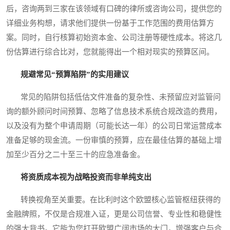
后，咨询两到三家在该领域有口碑的律所或咨询公司，提供您的
详细业务构想，请求他们提供一份基于工作范围的费用估算方
案。同时，自行核算初始资本金、公司注册等硬性成本。将这几
份估算进行综合比对，您就能得出一个相对现实的预算区间。
规避常见“预算陷阱”的实用建议
常见的陷阱包括低估文件准备的复杂性、未预留应对监管问
询的额外顾问时间预算、忽略了信息技术系统合规改造的费用，
以及没有为整个申请周期（可能长达一年）的公司日常运营成本
准备足够的现金流。一份审慎的预算，应在最佳估算的基础上增
加至少百分之二十至三十的应急准备金。
将资质成本视为战略投资而非单纯支出
转换视角至关重要。在比利时这个欧盟核心监管枢纽获得的
金融牌照，不仅是合规准入证，更是公司信誉、专业性和稳健性
的强大背书。它能为您打开欧盟广阔市场的大门，增强客户与合