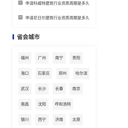
申请科威特建筑行业资质周期是多久
9
申请尼日尔建筑行业资质周期是多久
10
省会城市
福州
广州
南宁
贵阳
海口
石家庄
郑州
哈尔滨
武汉
长沙
长春
南京
南昌
沈阳
呼和浩特
银川
西宁
济南
太原