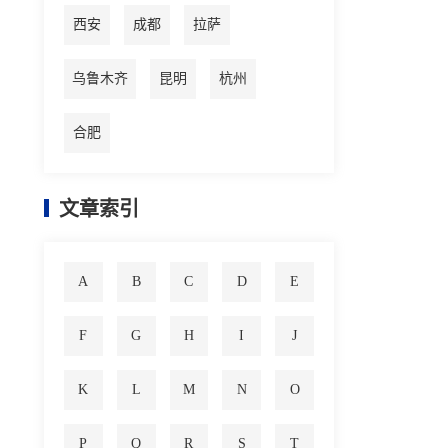
西安
成都
拉萨
乌鲁木齐
昆明
杭州
合肥
文章索引
A
B
C
D
E
F
G
H
I
J
K
L
M
N
O
P
Q
R
S
T