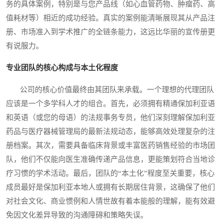
务的具体案例，特别是与您产品线（如心血管药物、肿瘤药、高
值耗材等）相近的成功经验。真实的案例能清晰展现其从产品注
册、市场准入到学术推广的全链条能力，这远比华丽的宣传册更
有说服力。
专业团队的核心构成与本土化程度
公司的核心价值最终由其团队来承载。一个理想的代理团队
应该是一个多学科人才的组合。首先，必须拥有精通保加利亚语
和英语（或您的母语）的法规事务专员，他们深刻理解保加利亚
药品与医疗器械管理局的最新法规动态，能够高效处理复杂的注
册档案。其次，需要具备临床背景或丰富医药销售经验的市场团
队，他们不仅能向医生准确传递产品信息，更能策划符合当地诊
疗习惯的学术活动。最后，团队的“本土化”程度至关重要，核心
成员最好是保加利亚本地人或拥有长期居住背景，这确保了他们
对社会文化、商业惯例和人情世故有着本能般的理解，能有效避
免因文化差异导致的沟通障碍和策略失误。