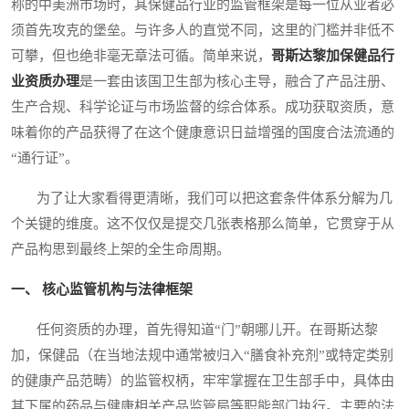
称的中美洲市场时，其保健品行业的监管框架是每一位从业者必
须首先攻克的堡垒。与许多人的直觉不同，这里的门槛并非低不
可攀，但也绝非毫无章法可循。简单来说，
哥斯达黎加保健品行
业资质办理
是一套由该国卫生部为核心主导，融合了产品注册、
生产合规、科学论证与市场监督的综合体系。成功获取资质，意
味着你的产品获得了在这个健康意识日益增强的国度合法流通的
“通行证”。
为了让大家看得更清晰，我们可以把这套条件体系分解为几
个关键的维度。这不仅仅是提交几张表格那么简单，它贯穿于从
产品构思到最终上架的全生命周期。
一、 核心监管机构与法律框架
任何资质的办理，首先得知道“门”朝哪儿开。在哥斯达黎
加，保健品（在当地法规中通常被归入“膳食补充剂”或特定类别
的健康产品范畴）的监管权柄，牢牢掌握在卫生部手中，具体由
其下属的药品与健康相关产品监管局等职能部门执行。主要的法