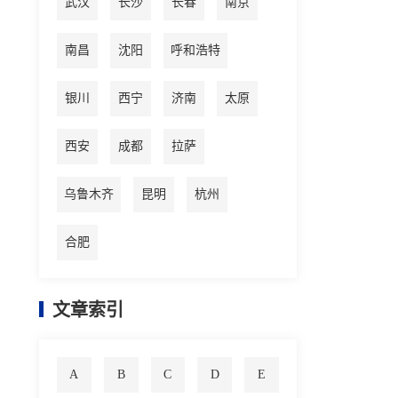
武汉
长沙
长春
南京
南昌
沈阳
呼和浩特
银川
西宁
济南
太原
西安
成都
拉萨
乌鲁木齐
昆明
杭州
合肥
文章索引
A
B
C
D
E