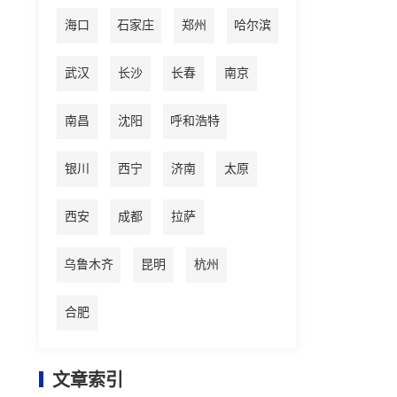
海口
石家庄
郑州
哈尔滨
武汉
长沙
长春
南京
南昌
沈阳
呼和浩特
银川
西宁
济南
太原
西安
成都
拉萨
乌鲁木齐
昆明
杭州
合肥
文章索引