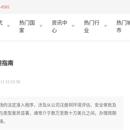
-8581
代
热门国
资讯中
热门行
热门
家
心
业
市
用指南
 15:53:50
场的法定准入程序，涉及从公司注册到环境评估、安全审批及
与类型差异显著，通常介于数万至数十万美元之间，办理周期
接。