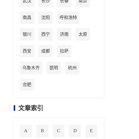
武汉
长沙
长春
南京
南昌
沈阳
呼和浩特
银川
西宁
济南
太原
西安
成都
拉萨
乌鲁木齐
昆明
杭州
合肥
文章索引
A
B
C
D
E