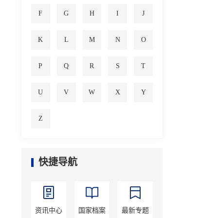
F
G
H
I
J
K
L
M
N
O
P
Q
R
S
T
U
V
W
X
Y
Z
快捷导航
资讯中心
国家档案
最新专题