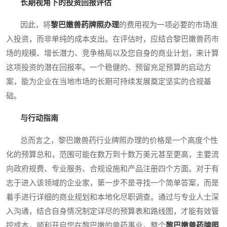
长期视角下的投资回报评估
因此，将
黎巴嫩兽药牌照办理
的费用视为一项必要的市场准
入投资，而非单纯的成本支出。在评估时，应结合黎巴嫩兽药市
场的规模、增长潜力、竞争格局以及您自身的商业计划，来计算
这项投资的潜在回报率。一个稳健的、预留充足预算的启动方
案，能为企业在当地市场的长期可持续发展奠定坚实的合规基
础。
与行动指南
总而言之，黎巴嫩兽药行业牌照办理的价格是一个高度个性
化的预算总和，范围可能在数万到十数万美元甚至更高，主要流
向政府规费、专业服务、合规设施和产品注册四个方面。对于有
志于进入该领域的企业家，第一步不是寻找一个简单答案，而是
着手进行详细的商业规划和本地化尽职调查。通过与专业人士深
入沟通，结合自身情况制定详尽的预算表和路线图，才能有效管
控成本，顺利开启您在黎巴嫩的兽药事业。整个
黎巴嫩兽药牌照