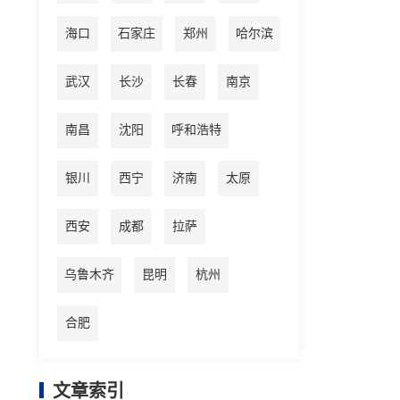
海口
石家庄
郑州
哈尔滨
武汉
长沙
长春
南京
南昌
沈阳
呼和浩特
银川
西宁
济南
太原
西安
成都
拉萨
乌鲁木齐
昆明
杭州
合肥
文章索引