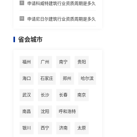
申请科威特建筑行业资质周期是多久
9
申请尼日尔建筑行业资质周期是多久
10
省会城市
福州
广州
南宁
贵阳
海口
石家庄
郑州
哈尔滨
武汉
长沙
长春
南京
南昌
沈阳
呼和浩特
银川
西宁
济南
太原