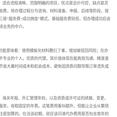
适合流程清晰、范围明确的项目，优点是总价可控，缺点是灵
收费，将办理过程分为咨询、材料准备、申报、后续等阶段，按
三是“服务费+成功佣金”模式，基础服务费较低，但办理成功后会
续业务的中介。
能意味着：使用模板化材料敷衍了事，增加被驳回风险；在办
不专业的个人。优质的代理，其价值体现在能高效沟通、精准准
节省大量时间成本和机会成本，避免因资质问题导致订单流失或
海关年报、外汇管理年检，以及资质或许可证的续展、变更，
服务，收取固定的年费。这笔费用看似额外，但能让企业从繁琐
往是划算的。在洽谈初期，就应该问清代办费用是否包含首年的