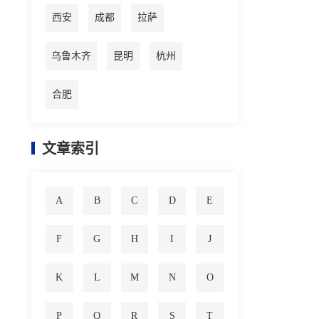
西安
成都
拉萨
乌鲁木齐
昆明
杭州
合肥
文章索引
A
B
C
D
E
F
G
H
I
J
K
L
M
N
O
P
Q
R
S
T