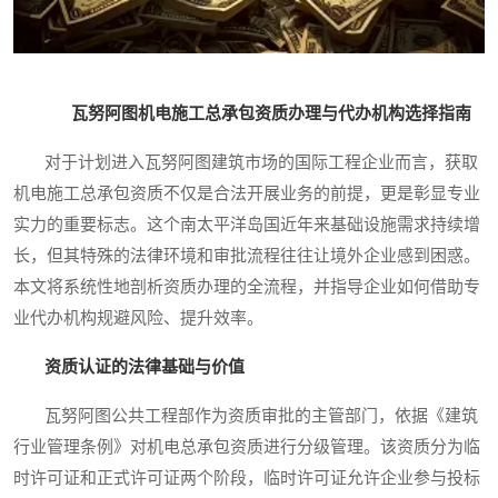
瓦努阿图机电施工总承包资质办理与代办机构选择指南
对于计划进入瓦努阿图建筑市场的国际工程企业而言，获取
机电施工总承包资质不仅是合法开展业务的前提，更是彰显专业
实力的重要标志。这个南太平洋岛国近年来基础设施需求持续增
长，但其特殊的法律环境和审批流程往往让境外企业感到困惑。
本文将系统性地剖析资质办理的全流程，并指导企业如何借助专
业代办机构规避风险、提升效率。
资质认证的法律基础与价值
瓦努阿图公共工程部作为资质审批的主管部门，依据《建筑
行业管理条例》对机电总承包资质进行分级管理。该资质分为临
时许可证和正式许可证两个阶段，临时许可证允许企业参与投标