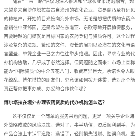
随着“一带一路”倡议的深入推进和全球农业市场的融合，越
来越多来自博尔塔拉蒙古自治州的农化企业、贸易商乃至有远见
的种植户，开始将目光投向海外市场。无论是想把优质的农药产
品销往中亚邻国，还是希望在东南亚、东欧等地开展植保服务，
首要跨越的门槛就是目标国家的农药登记与资质许可。这个过程
涉及复杂的法规、繁琐的文件、漫长的周期以及潜在的文化与语
言壁垒，单凭企业一己之力往往举步维艰。因此，寻求专业的代
办机构协助，几乎成了必然选择。但问题随之而来：市场上宣称
能办“国际资质”的中介五花八门，收费差异巨大，承诺也令人眼
花缭乱。博尔塔拉的朋友们，究竟该如何拨开迷雾，选对那个能
真正帮你把事办成、办妥的合作伙伴呢？
博尔塔拉在境外办理农药资质的代办机构怎么选？
这不仅仅是一个简单的服务采购问题，更是一项关乎企业海
外战略成败的风险决策。选对了，事半功倍，资质顺利到手，为
产品合法上市铺平道路；选错了，轻则损失钱财、贻误商机，重