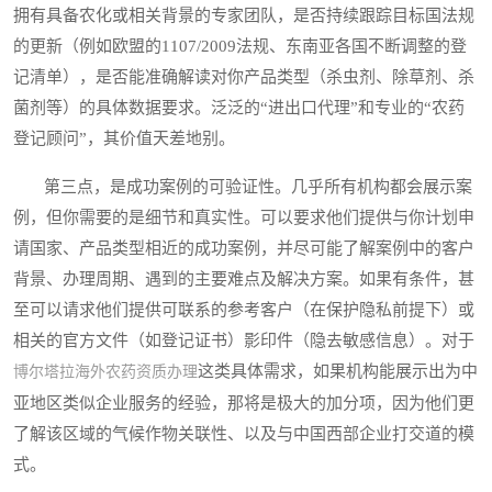
拥有具备农化或相关背景的专家团队，是否持续跟踪目标国法规
的更新（例如欧盟的1107/2009法规、东南亚各国不断调整的登
记清单），是否能准确解读对你产品类型（杀虫剂、除草剂、杀
菌剂等）的具体数据要求。泛泛的“进出口代理”和专业的“农药
登记顾问”，其价值天差地别。
第三点，是成功案例的可验证性。几乎所有机构都会展示案
例，但你需要的是细节和真实性。可以要求他们提供与你计划申
请国家、产品类型相近的成功案例，并尽可能了解案例中的客户
背景、办理周期、遇到的主要难点及解决方案。如果有条件，甚
至可以请求他们提供可联系的参考客户（在保护隐私前提下）或
相关的官方文件（如登记证书）影印件（隐去敏感信息）。对于
这类具体需求，如果机构能展示出为中
博尔塔拉海外农药资质办理
亚地区类似企业服务的经验，那将是极大的加分项，因为他们更
了解该区域的气候作物关联性、以及与中国西部企业打交道的模
式。