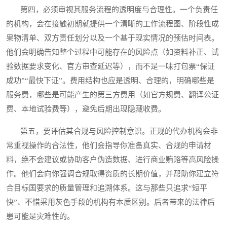
第四，必须审视其服务流程的透明度与合理性。一个负责任
的机构，会在接触初期就提供一个清晰的工作流程图、阶段性成
果物清单、双方责任划分以及一个基于现实情况的预估时间表。
他们会明确告知整个过程中可能存在的风险点（如资料补正、试
验数据要求变化、官方审查延迟等），而不是一味打包票“保证
成功”“最快下证”。费用结构也应是透明、合理的，明确哪些是
服务费，哪些是可能产生的第三方费用（如官方规费、翻译公证
费、本地试验费等），避免后期出现隐藏收费。
第五，要评估其合规与风险控制意识。正规的代办机构会非
常重视操作的合法性，他们会指导你准备真实、合规的申请材
料，绝不会建议或协助客户伪造数据、进行商业贿赂等高风险操
作。他们会向你强调合规取得资质的长期价值，并帮助你建立符
合目标国要求的质量管理和追溯体系。这与那些只追求“短平
快”、不惜采用灰色手段的机构有本质区别。后者带来的法律后
患可能是灾难性的。