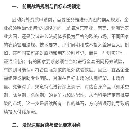
一、 前期战略规划与目标市场锁定
启动海外资质申请前，首要任务是进行周密的前期规划。企
业必须明确“出海”的战略方向，是瞄准东南亚、南美、非洲等农
业大国，还是尝试进入法规体系极为严格的欧美市场。不同国家
的农药管理法规、技术要求、评审周期和成本投入差异巨大。例
如，某些国家可能对原药和制剂分别登记，而另一些则实行“一
证通”制度；有的国家要求必须在当地进行全套田间药效试验，
有的则可能认可符合国际规范的境外试验数据。因此，宜昌企业
需组建或借助专业团队，对潜在目标市场的法规框架、市场容
量、竞争对手、渠道特点进行深度调研，评估自身产品（如杀虫
剂、除草剂、杀菌剂）的竞争力和适配性，从而科学选定首批突
破的市场。这一步是后续所有工作的基石，方向错误可能导致后
续投入付诸东流。
二、 法规深度解读与登记要求明确