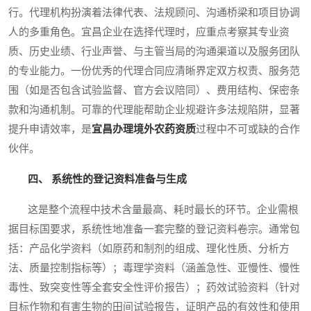
行。代理机构扮演着法律代表、法规顾问、沟通桥梁和项目协调
人的多重角色。宜昌企业在选择代理时，应重点考察其专业资
质、历史业绩、行业声誉、与主管当局的沟通渠道以及服务团队
的专业能力。一份优秀的代理合同应清晰界定双方权责、服务范
围（如是否包含试验监督、官方会议陪同）、费用结构、保密条
款和沟通机制。可靠的代理能帮助企业规避许多法规陷阱，显著
提升申请效率，是
宜昌办理境外农药资质
过程中不可或缺的合作
伙伴。
四、 系统性的登记资料准备与生成
这是整个流程中技术含量最高、耗时最长的环节。企业需根
据目标国要求，系统性地准备一套完整的登记资料卷宗。通常包
括：产品化学资料（如原药和制剂的组成、理化性质、分析方
法、质量控制指标等）；毒理学资料（涵盖急性、亚慢性、慢性
毒性、致突变性等全套安全性评价报告）；药效试验资料（针对
目标作物和有害生物的田间试验报告，证明产品的有效性和使用