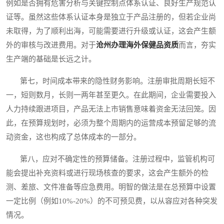
例如是否拥有危害分析与关键控制点体系认证、良好生产规范认
证等。虽然这些体系认证本身是独立于产品注册的，但若企业尚
未取得，为了顺利出海，可能需要进行升级或认证，这会产生额
外的审核与改进费用。对于
沧州办理海外保健品资质
而言，夯实
生产端的基础是长远之计。
第七，时间成本带来的隐性财务影响。注册审批周期长短不
一，短则数月，长则一两年甚至更久。在此期间，企业需要投入
人力持续跟进项目，产品无法上市销售意味着资金无法回笼。因
此，在预算规划时，必须为整个周期内的运营成本预留足够的流
动资金，这也构成了总体成本的一部分。
第八，应对不确定性的预算储备。注册过程中，监管机构可
能会提出补充资料或进行现场核查的要求，这会产生额外的检
测、差旅、文件准备等应急费用。明智的做法是在总预算中设置
一定比例（例如10%-20%）的不可预见费，以从容应对各种突发
情况。