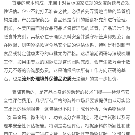
首要的成本构成，来自于对目标国家法规的深度解读与合规
性评估。企业不能打无准备之仗，必须首先弄清楚当地的监管机
构是谁，产品是按药品、食品还是专门的膳食补充剂进行管理。
例如，在美国需面对食品药品监督管理局的监管，产品通常作为
膳食补充剂，其核心在于确保原料安全并遵守标签声称规范；而
在欧盟，则需遵循欧盟食品安全局的评估体系，特别是针对新型
食品或特定健康声称的审批尤为严格。这项前期调研与法规梳理
工作，如果由专业的国际法规咨询团队完成，会产生数万至十数
万元不等的咨询服务费。这是确保后续所有工作方向正确的基
石，也是
沧州办理境外保健品资质
无法绕开的第一步投资。
紧随其后的，是产品本身必须跨越的技术门槛——检测与安
全性评估费用。几乎所有严格的海外市场都要求提供由认可实验
室出具的检测报告，这包括但不限于：成分分析、污染物检测
（如重金属、微生物）、功效成分含量测定、稳定性试验以及毒
理学安全性评估报告。特别是毒理评估，根据原料的新颖性和使
用历史，可能需要进行文献、体外试验甚至动物试验，这部分费