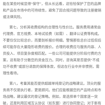
能在某些时候显得“保守”，但从长远看，这恰恰保护了您的品牌
和产品在市场中的可持续性，避免了因合规问题导致的注册撤销
或法律风险。
第七，分析其收费结构的合理性与性价比。服务费用通常由
代理费、官方规费、本地试验费（如需）、翻译公证费等构成。
不要仅仅比较总价，而要剖析报价明细。警惕那些总价过低但后
续可能存在大量隐形收费的报价。合理的收费应与服务内容、人
员投入、项目复杂度相匹配。一些公司可能提供分阶段付费的方
案，这有助于分散您的资金压力。同时，咨询其是否提供“不成
功不收费”或部分退款的保障条款，但这在行业中并非惯例，需
理性看待。
第八，考量其能否提供超越单纯登记的战略建议。顶尖的服
务商不仅是执行者，更是顾问。他们应能根据您的产品特点和市
场战略，建议最优的登记策略。例如，是选择单个国家逐一突
破，还是利用区域互认协议（如东盟）进行协同登记；对于新有