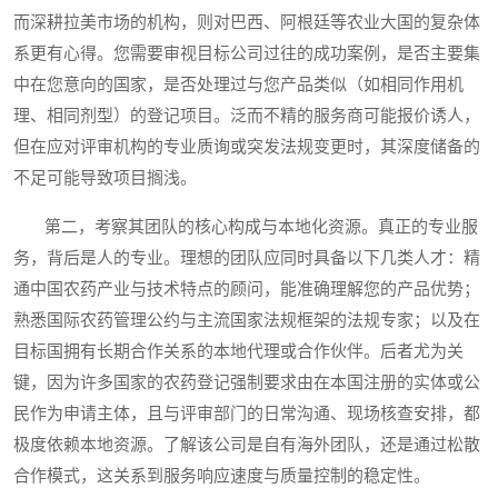
而深耕拉美市场的机构，则对巴西、阿根廷等农业大国的复杂体
系更有心得。您需要审视目标公司过往的成功案例，是否主要集
中在您意向的国家，是否处理过与您产品类似（如相同作用机
理、相同剂型）的登记项目。泛而不精的服务商可能报价诱人，
但在应对评审机构的专业质询或突发法规变更时，其深度储备的
不足可能导致项目搁浅。
第二，考察其团队的核心构成与本地化资源。真正的专业服
务，背后是人的专业。理想的团队应同时具备以下几类人才：精
通中国农药产业与技术特点的顾问，能准确理解您的产品优势；
熟悉国际农药管理公约与主流国家法规框架的法规专家；以及在
目标国拥有长期合作关系的本地代理或合作伙伴。后者尤为关
键，因为许多国家的农药登记强制要求由在本国注册的实体或公
民作为申请主体，且与评审部门的日常沟通、现场核查安排，都
极度依赖本地资源。了解该公司是自有海外团队，还是通过松散
合作模式，这关系到服务响应速度与质量控制的稳定性。