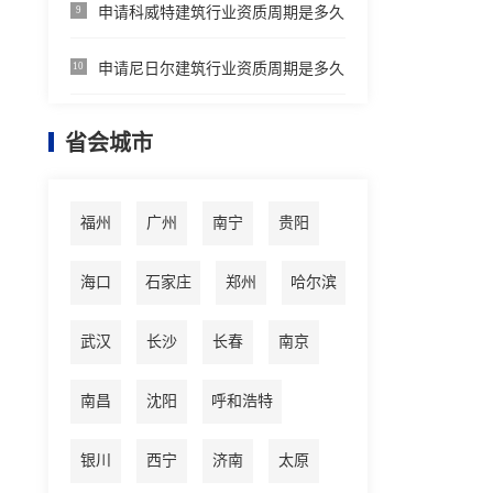
申请科威特建筑行业资质周期是多久
9
申请尼日尔建筑行业资质周期是多久
10
省会城市
福州
广州
南宁
贵阳
海口
石家庄
郑州
哈尔滨
武汉
长沙
长春
南京
南昌
沈阳
呼和浩特
银川
西宁
济南
太原