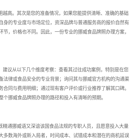
越高。其次是您的准备情况，如果您能提供清晰、准确的基础
自身的专业度与市场定位，资深品牌与普通服务商的报价自然有
环节，价格也不同。因此，一份专业的挪威食品牌照办理方案，
建议从以下几个维度考察：查看其过往成功案例，特别是在您
备法律或食品安全的专业背景；询问其与挪威官方机构的沟通渠
务合同与费用明细；通过现有客户评价或行业推荐了解其口碑。
整个挪威食品牌照办理的路径和投入有清晰的预期。
精通挪威语又深谙该国食品法规的专职人员，且愿意投入大量
大多数海外或新入局者，时间成本、试错成本和潜在的商机延误