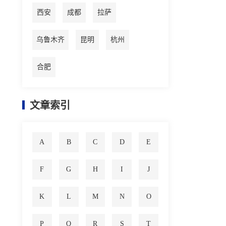
西安
成都
拉萨
乌鲁木齐
昆明
杭州
合肥
文章索引
A
B
C
D
E
F
G
H
I
J
K
L
M
N
O
P
Q
R
S
T