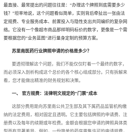
最直接、最常提出的问题往往是：“办理这个牌照到底需要多少
钱？”坦率地说，这个问题看似简单，实则背后牵扯出一张由法
定规费、专业服务成本、前置投入与隐性支出共同编织的复杂网
络。它没有一个像超市商品那样明码标价的数字，更像是一个需
要根据您的“业务蓝图”进行量身定制的预算方案。
苏里南医药行业牌照申请的价格是多少？
要透彻理解这个问题，我们不能仅仅盯着一个最终的数字，
而必须深入剖析构成这个总价的各个核心组成部分。只有拆解来
看，您才能做出精准的财务规划和决策。
一、 官方规费：法律明文规定的“门票”成本
这部分费用是向苏里南公共卫生部及其下属药品监管机构缴
纳的法定费用，相对固定且透明。它主要包括牌照的申请费、注
册费以及每年的续期或年检费。金额会根据您申请的牌照具体类
型而有显著差异。例如，一份简单的药房零售许可的申请规费，