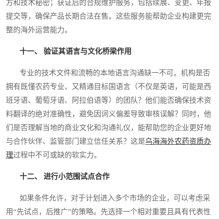
方和技术秘密；获证后的合规维护服务，包括续展、变更、年报
提交等，确保产品长期合法在售。这些服务能帮助企业构建更完
整的海外运营能力。
十一、 验证其语言与文化桥梁作用
专业的技术文件和流畅的本地语言沟通缺一不可。机构是否
拥有既懂农药专业、又精通目标国语言（不仅是英语，可能是西
班牙语、葡萄牙语、阿拉伯语等）的团队？他们能否确保技术资
料翻译的绝对准确性，避免因词义偏差导致审核误解？同时，他
们是否理解当地的商业文化和沟通礼仪，能帮助您的企业更好地
与合作伙伴、监管部门建立信任关系？这是
乌海海外农药资质办
理
过程中不可或缺的软实力。
十二、 进行小范围试点合作
如果条件允许，对于计划进入多个市场的企业，可以考虑采
用“先试点，后推广”的策略。先选择一个相对重要且具有代表性