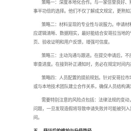
策略一：深度本地化合作。与一家信誉良好、熟
事半功倍的选择。他们不仅了解成文规定，更熟知
策略二：材料呈现的专业性与说服力。申请材料
应逻辑清晰、数据翔实，最好能结合安哥拉当地的
页、验收证明和用户反馈，增强可信度。
策略三：主动沟通与跟进。在提交申请后，不应
审查进度。在接到补正通知时，务必在规定时间内
策略四：人员配置的提前规划。针对安哥拉市场
或与本地技术团队建立合作关系，确保人员结构满
需要特别注意的风险点包括：法律法规的变动，
问题，一旦发现造假将导致申请失败并可能被列入
间。
五、 获证后的维护与升级路径