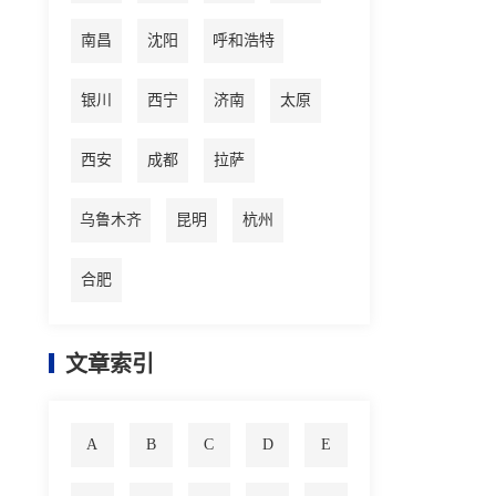
南昌
沈阳
呼和浩特
银川
西宁
济南
太原
西安
成都
拉萨
乌鲁木齐
昆明
杭州
合肥
文章索引
A
B
C
D
E