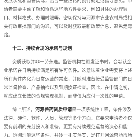
发展状况和监管实际，出台一些细化的执行规定或指导意见。申
请者需要主动了解和遵循这些地方性要求，例如具体的办理窗
口、材料格式、办理时限等。密切保持与河源市农业农村局或相
关行政审批部门的沟通，可以及时获取最新政策信息，避免走弯
路。
十二、持续合规的承诺与规划
资质获取并非一劳永逸。监管机构在颁发证书时，会默认企
业承诺在日后持续满足所有许可条件。这意味着企业需要将上述
所有条件内化为日常运营的常态，并随时准备接受监管部门的日
常监督检查、产品抽检以及到期换证检查。因此，在申请之初，
就应建立长效的合规管理机制，而非仅为应付一次性的申请。
综上所述，
河源兽药资质申请
是一项系统性工程，条件涉及
法律、硬件、软件、人员、管理等多个方面。它要求申请者不仅
要有前期的充分投入和准备，更要有持续规范运营的决心和能
力。透彻理解这些条件，并逐一扎实落实，是打开河源兽药市场