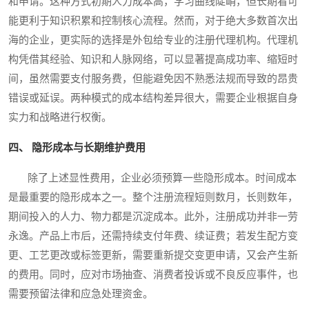
和申请。这种方式初期人力成本高，学习曲线陡峭，但长期看可
能更利于知识积累和控制核心流程。然而，对于绝大多数首次出
海的企业，更实际的选择是外包给专业的注册代理机构。代理机
构凭借其经验、知识和人脉网络，可以显著提高成功率、缩短时
间，虽然需要支付服务费，但能避免因不熟悉法规而导致的昂贵
错误或延误。两种模式的成本结构差异很大，需要企业根据自身
实力和战略进行权衡。
四、 隐形成本与长期维护费用
除了上述显性费用，企业必须预算一些隐形成本。时间成本
是最重要的隐形成本之一。整个注册流程短则数月，长则数年，
期间投入的人力、物力都是沉淀成本。此外，注册成功并非一劳
永逸。产品上市后，还需持续支付年费、续证费；若发生配方变
更、工艺更改或标签更新，需要重新提交变更申请，又会产生新
的费用。同时，应对市场抽查、消费者投诉或不良反应事件，也
需要预留法律和应急处理资金。