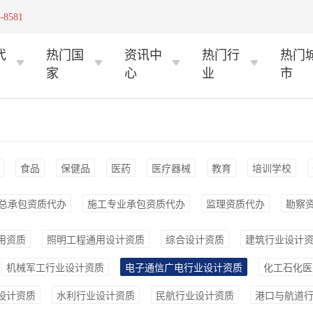
-8581
代
热门国
资讯中
热门行
热门
家
心
业
市
食品
保健品
医药
医疗器械
教育
培训学校
总承包资质代办
施工专业承包资质代办
监理资质代办
勘察
用资质
照明工程通用设计资质
综合设计资质
建筑行业设计
机械军工行业设计资质
电子通信广电行业设计资质
化工石化医
设计资质
水利行业设计资质
民航行业设计资质
港口与航道