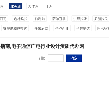
洲
北美洲
大洋洲
非洲
西哥
危地马拉
伯利兹
萨尔瓦多
洪都拉斯
尼加拉瓜
安提瓜和巴布达
多米尼克
圣卢西亚
格林纳达
巴巴多
指南,电子通信广电行业设计资质代办网
到第
确定