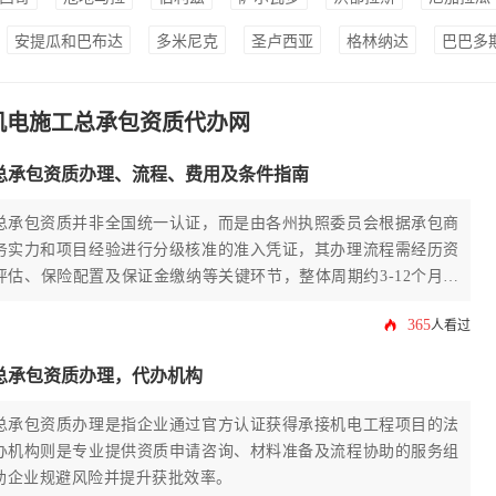
安提瓜和巴布达
多米尼克
圣卢西亚
格林纳达
巴巴多
机电施工总承包资质代办网
总承包资质办理、流程、费用及条件指南
总承包资质并非全国统一认证，而是由各州执照委员会根据承包商
务实力和项目经验进行分级核准的准入凭证，其办理流程需经历资
评估、保险配置及保证金缴纳等关键环节，整体周期约3-12个月，
理成本通常在1万至5万美元区间。
365
人看过
总承包资质办理，代办机构
总承包资质办理是指企业通过官方认证获得承接机电工程项目的法
办机构则是专业提供资质申请咨询、材料准备及流程协助的服务组
助企业规避风险并提升获批效率。