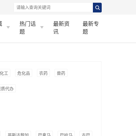
城
热门话
最新资
最新专
题
讯
题
化工
危化品
农药
兽药
资质代办
哥斯达黎加
巴拿马
巴哈马
古巴