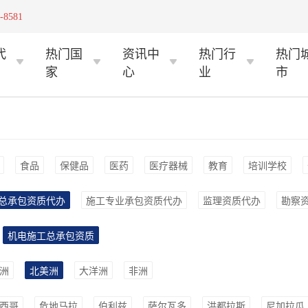
-8581
代
热门国
资讯中
热门行
热门
家
心
业
市
食品
保健品
医药
医疗器械
教育
培训学校
总承包资质代办
施工专业承包资质代办
监理资质代办
勘察
机电施工总承包资质
洲
北美洲
大洋洲
非洲
西哥
危地马拉
伯利兹
萨尔瓦多
洪都拉斯
尼加拉瓜