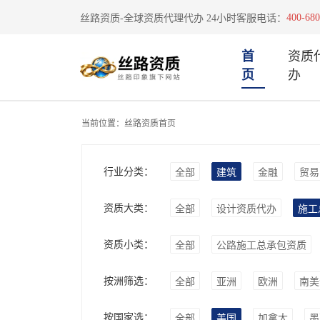
400-680
丝路资质-全球资质代理代办 24小时客服电话：
首
资质
页
办
当前位置：
丝路资质首页
行业分类：
全部
建筑
金融
贸易
资质大类：
全部
设计资质代办
施工
资质小类：
全部
公路施工总承包资质
按洲筛选：
全部
亚洲
欧洲
南美
按国家选：
全部
美国
加拿大
墨