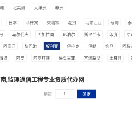
洲
北美洲
大洋洲
非洲
日本
菲律宾
柬埔寨
老挝
马来西亚
缅甸
泰
丹
马尔代夫
孟加拉国
尼泊尔
斯里兰卡
印度
哈
阿富汗
黎巴嫩
叙利亚
伊拉克
伊朗
约旦
阿联
斯坦
阿曼
阿塞拜疆
格鲁吉亚
塞浦路斯
土耳其
南,监理通信工程专业资质代办网
到第
确定