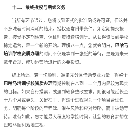
十二、最终授权与后续义务
当所有环节通过，您将收到正式的批准函或许可证。但这并
不意味着时间消耗的结束。授权通常附带条件，如定期提交报
告、接受不定期检查、保证师资持续培训等。从获得资质到学校
稳定运营，是一个新的开始。理解这一点，您就会明白，
巴哈马
培训学校资质办理
的时间不仅是拿到一张纸的等待，更是为未来
数年合规、成功运营所进行的必要投资。
综上所述，若一切顺利，准备充分且借助专业力量，将整个
巴哈马培训学校资质办理
周期控制在八到十二个月内是较为现实
的目标。如果自行摸索，或遇到较多整改要求，则很可能延长至
十八个月或更久。关键在于，将这个过程视为一个项目管理任
务，明确每个阶段的里程碑、潜在风险和应对策略，而非被动等
待。唯有如此，您才能最大程度地掌控时间，让您的教育梦想在
巴哈马顺利落地生根。