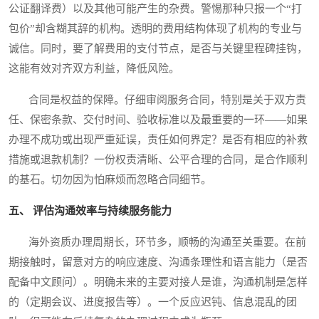
公证翻译费）以及其他可能产生的杂费。警惕那种只报一个“打
包价”却含糊其辞的机构。透明的费用结构体现了机构的专业与
诚信。同时，要了解费用的支付节点，是否与关键里程碑挂钩，
这能有效对齐双方利益，降低风险。
合同是权益的保障。仔细审阅服务合同，特别是关于双方责
任、保密条款、交付时间、验收标准以及最重要的一环——如果
办理不成功或出现严重延误，责任如何界定？是否有相应的补救
措施或退款机制？一份权责清晰、公平合理的合同，是合作顺利
的基石。切勿因为怕麻烦而忽略合同细节。
五、 评估沟通效率与持续服务能力
海外资质办理周期长，环节多，顺畅的沟通至关重要。在前
期接触时，留意对方的响应速度、沟通条理性和语言能力（是否
配备中文顾问）。明确未来的主要对接人是谁，沟通机制是怎样
的（定期会议、进度报告等）。一个反应迟钝、信息混乱的团