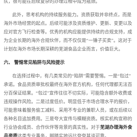
队，很可能在后续复杂的办理过程中成为瓶颈。
此外，思考机构的持续服务能力。资质获取并非终点，而是
海外市场经营的起点。后续可能涉及资质维护、更新、变更以及
应对官方飞行检查等。优秀的机构应能提供持续的合规支持，成
为企业长期的海外合规伙伴，而不仅仅是“一锤子买卖”。这对于
计划在海外市场长期深耕的芜湖食品企业而言，价值巨大。
六、 警惕常见陷阱与风险提示
在选择过程中，有几类常见的“陷阱”需要警惕。一是“包过”
承诺。食品资质审批权最终在海外官方机构，任何代理都无法百
分百保证结果。“包过”宣传往往不切实际，可能隐含额外收费或
违规操作风险。二是过度低价。明显低于市场合理水平的报价，
可能意味着服务偷工减料、采用不专业的兼职人员，或在后续以
各种名目追加费用。三是夸大宣传与模糊资质。核实机构宣称的
行业协会成员、合作伙伴等背景的真实性。对于
芜湖办理海外食
品资质
这类专业事务，脚踏实地远比夸夸其谈可靠。