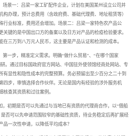
场景一：吕梁一家工矿配件企业，计划在美国某州设立公司并
机构办理，预计总费用（含政府费、基础代理费、地址租赁等）
殊行业标准，费用还会增加。场景二：吕梁一家特色农产品公
更关键的是中国出口方的备案以及日方对产品的检疫检验要求。
能在三万到八万元人民币，这主要是产品认证和检测的成本。
：第一步，精准定义需求。明确“做什么贸易”、“在哪个国家
用调研。通过目标国政府官方网站、中国驻外使领馆经商处网站、专
所有显性和隐性成本的完整预算。务必预留出至少百分之二十到
第四步，审慎选择合作伙伴。无论是国内有经验的涉外服务机
细核查其资质和过往案例。
，初期是否可以先通过与当地已有资质的代理商合作，以“借船
，是否可以先申请范围较窄的基础性资质，待业务稳定后再扩展经
产品一次性申请，以降低平均成本？